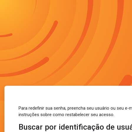
Ir para o conteúdo principal
Para redefinir sua senha, preencha seu usuário ou seu e-
instruções sobre como restabelecer seu acesso.
Buscar por identificação de usu
Buscar por identificação de usuário